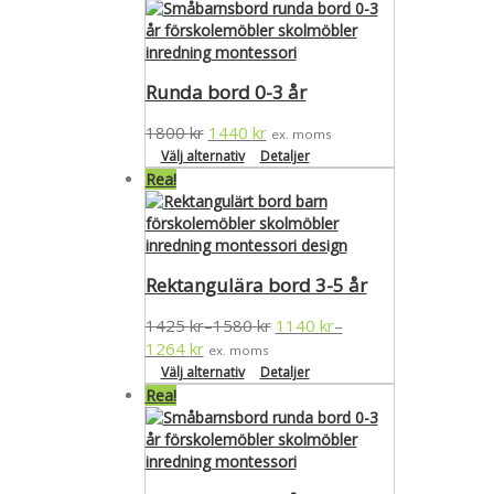
Runda bord 0-3 år
1800
kr
1440
kr
ex. moms
Välj alternativ
Detaljer
Rea!
Rektangulära bord 3-5 år
1425
kr
1580
kr
1140
kr
–
–
1264
kr
ex. moms
Välj alternativ
Detaljer
Rea!