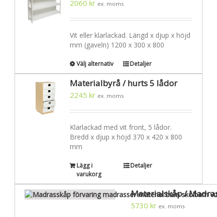
2060
kr
ex. moms
Vit eller klarlackad. Längd x djup x höjd
mm (gaveln) 1200 x 300 x 800
Välj alternativ
Detaljer
Materialbyrå / hurts 5 lådor
2245
kr
ex. moms
Klarlackad med vit front, 5 lådor.
Bredd x djup x höjd 370 x 420 x 800
mm
Lägg i
Detaljer
varukorg
Materialskåp / Madra
5730
kr
ex. moms